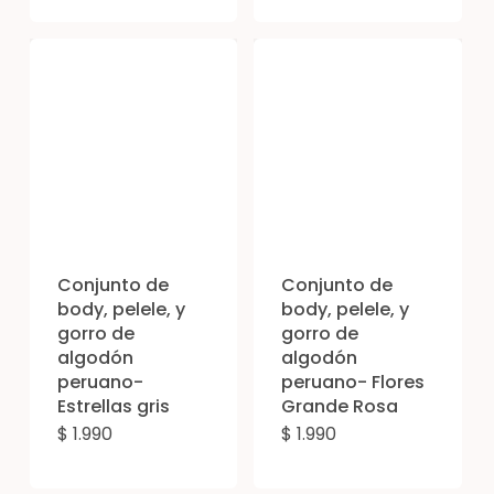
producto
tien
tiene
múl
múltiples
vari
variantes.
Las
Las
opc
opciones
se
se
pue
pueden
eleg
elegir
en
Conjunto de
Conjunto de
en
body, pelele, y
body, pelele, y
la
gorro de
gorro de
la
pág
algodón
algodón
página
de
peruano-
peruano- Flores
de
Estrellas gris
Grande Rosa
pro
producto
$
1.990
$
1.990
Este
Est
producto
pro