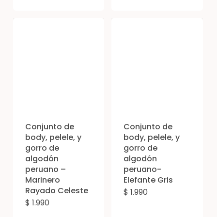
producto
pro
tiene
tien
múltiples
múl
variantes.
vari
Las
Las
opciones
opc
se
se
pueden
pue
elegir
eleg
Conjunto de
Conjunto de
en
en
body, pelele, y
body, pelele, y
gorro de
gorro de
la
la
algodón
algodón
página
pág
peruano –
peruano-
de
de
Marinero
Elefante Gris
Rayado Celeste
producto
pro
$
1.990
Est
$
1.990
Este
pro