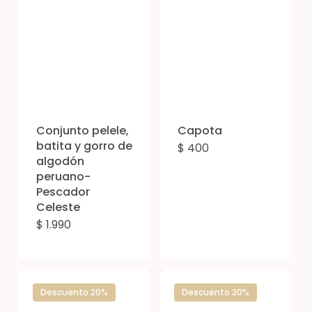
variantes.
vari
Las
Las
opciones
opc
se
se
pueden
pue
elegir
eleg
Conjunto pelele,
Capota
en
en
batita y gorro de
$
400
Est
algodón
la
la
pro
peruano-
página
pág
Pescador
tien
de
de
Celeste
múl
producto
pro
$
1.990
Este
vari
producto
Las
tiene
opc
múltiples
Descuento 20%
Descuento 20%
se
variantes.