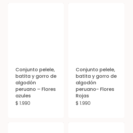
tiene
tien
múltiples
múl
variantes.
vari
Las
Las
opciones
opc
se
se
pueden
pue
elegir
eleg
Conjunto pelele,
Conjunto pelele,
en
en
batita y gorro de
batita y gorro de
algodón
algodón
la
la
peruano – Flores
peruano- Flores
página
pág
azules
Rojas
de
de
$
1.990
$
1.990
Este
Est
producto
pro
producto
pro
tiene
tien
múltiples
múl