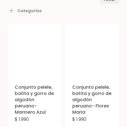
mín
máx
Categorías
Conjunto pelele,
Conjunto pelele,
batita y gorro de
batita y gorro de
algodón
algodón
peruano-
peruano- Flores
Marinero Azul
Maria
$
1.990
$
1.990
Este
Est