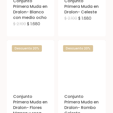
Conjunto
Conjunto
en
Primera Muda en
Primera Muda en
la
Dralon- Blanco
Dralon- Celeste
la
página
con medio ocho
El
El
$
2.100
$
1.680
Est
pág
de
precio
precio
El
El
$
2.100
$
1.680
Este
original
actual
pro
de
precio
precio
producto
era:
es:
original
actual
producto
$ 2.100.
$ 1.680.
tien
pro
era:
es:
$ 2.100.
$ 1.680.
tiene
múl
múltiples
Descuento 20%
Descuento 20%
vari
variantes.
Las
Las
opc
opciones
se
se
pue
pueden
eleg
elegir
en
Conjunto
Conjunto
en
Primera Muda en
Primera Muda en
la
Dralon- Flores
Dralon- Rombo
la
pág