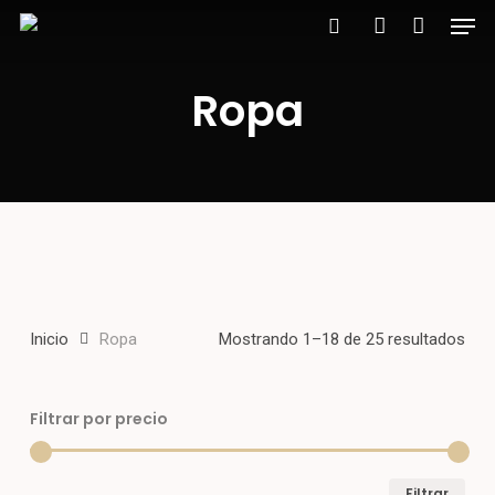
Men
Skip
to
search
account
main
Ropa
content
Inicio
Ropa
Mostrando 1–18 de 25 resultados
Filtrar por precio
Prec
Prec
Filtrar