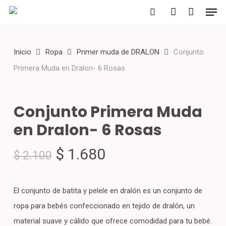
Men
Skip
to
search
account
main
Inicio
Ropa
Primer muda de DRALON
Conjunto
content
Primera Muda en Dralon- 6 Rosas
Conjunto Primera Muda
en Dralon- 6 Rosas
El
El
$
1.680
$
2.100
precio
precio
original
actual
El conjunto de batita y pelele en dralón es un conjunto de
era:
es:
ropa para bebés confeccionado en tejido de dralón, un
$ 2.100.
$ 1.680.
material suave y cálido que ofrece comodidad para tu bebé.