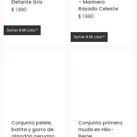
Elefante Gris
– Marinero
pro
Rayado Celeste
$
1.990
Este
$
1.990
Est
producto
pro
tiene
Sumar A Mi Lista *
tie
múltiples
Sumar A Mi Lista *
múl
variantes.
vari
Las
Las
opciones
opc
se
se
pueden
pue
elegir
eleg
en
en
la
la
página
Conjunto pelele,
Conjunto primera
pág
batita y gorro de
muda en Hilo-
de
algodón peruano
Beige
de