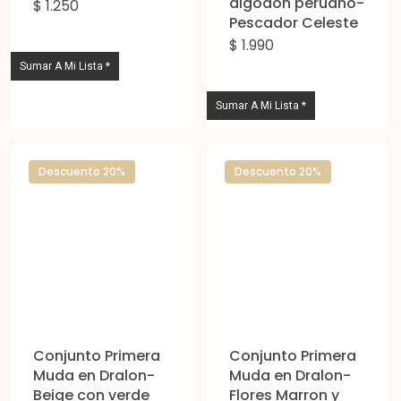
algodón peruano-
$
1.250
Este
Pescador Celeste
producto
$
1.990
Est
tiene
Sumar A Mi Lista *
pro
múltiples
tie
Sumar A Mi Lista *
variantes.
múl
Las
vari
opciones
Descuento 20%
Descuento 20%
Las
se
opc
pueden
se
elegir
pue
en
eleg
la
en
página
la
Conjunto Primera
Conjunto Primera
de
pág
Muda en Dralon-
Muda en Dralon-
producto
Beige con verde
Flores Marron y
de