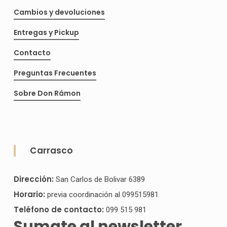
Cambios y devoluciones
Entregas y Pickup
Contacto
Preguntas Frecuentes
Sobre Don Rámon
Carrasco
Para comprar un regalo de una lista de Baby
shower en Don Ramón, primero tener que
Dirección:
San Carlos de Bolivar 6389
registrarte!
Horario:
previa coordinación al 099515981
Luego:
Teléfono de contacto:
099 515 981
Sumate al newsletter