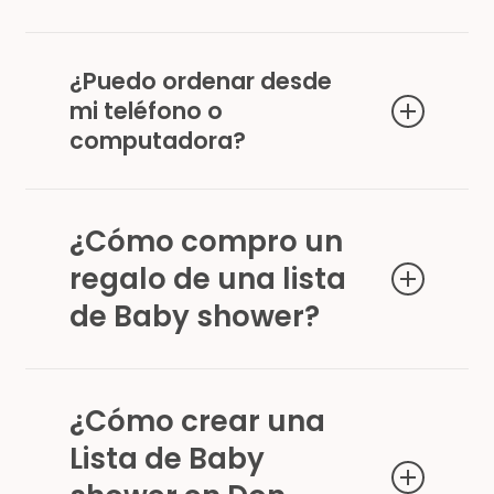
pagina de Mercado Pago.
Sin dudas, cumplimos con todos los standards de
En nuestros locales podrás abonar con cualquier
seguridad y manejo de tu información personal.
¿Puedo ordenar desde
tarjeta de debito o crédito.
mi teléfono o
computadora?
Sí, podés ordenar desde cualquier dispositivo que
te permita ingresar a www.donramon.com.uy .
¿Cómo compro un
regalo de una lista
de Baby shower?
¿Cómo crear una
Lista de Baby