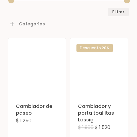
Prec
Prec
Filtrar
mín
máx
Categorías
Descuento 20%
Cambiador de
Cambiador y
paseo
porta toallitas
Lässig
$
1.250
Este
El
El
$
1.900
$
1.520
Est
producto
precio
precio
original
actual
pro