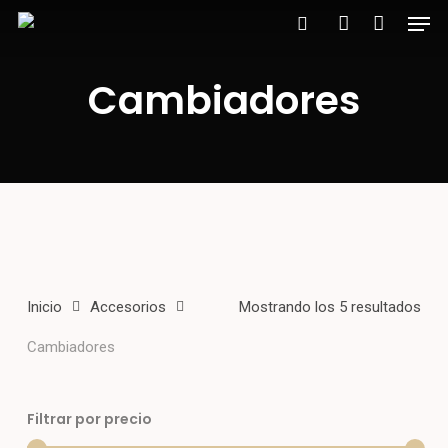
Men
Skip
to
search
account
main
Cambiadores
content
Inicio
Accesorios
Mostrando los 5 resultados
Cambiadores
Filtrar por precio