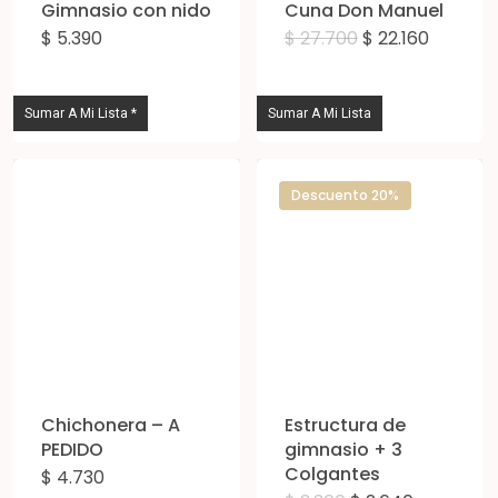
Gimnasio con nido
Cuna Don Manuel
El
El
$
5.390
$
27.700
$
22.160
Este
precio
precio
original
actual
producto
era:
es:
tiene
$ 27.700.
$ 22.160.
Sumar A Mi Lista *
Sumar A Mi Lista
múltiples
variantes.
Descuento 20%
Las
opciones
se
pueden
elegir
en
la
Chichonera – A
Estructura de
página
PEDIDO
gimnasio + 3
Colgantes
de
$
4.730
Este