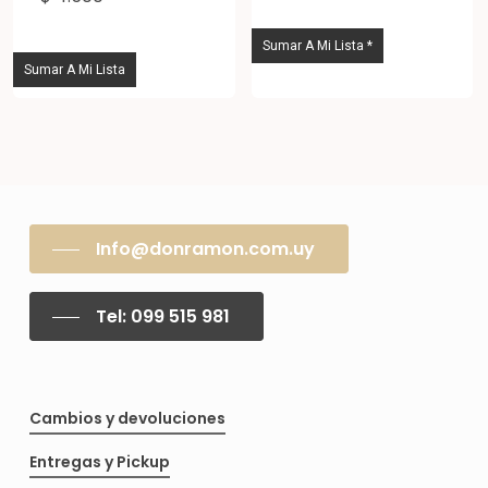
pro
tie
Sumar A Mi Lista *
múl
Sumar A Mi Lista
vari
Las
opc
se
pue
Info@donramon.com.uy
eleg
en
Tel: 099 515 981
la
pág
de
Cambios y devoluciones
pro
Entregas y Pickup