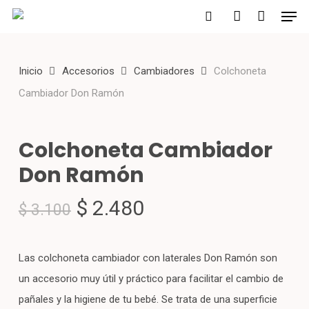
Men
Skip
to
search
account
main
Inicio
Accesorios
Cambiadores
Colchoneta
content
Cambiador Don Ramón
Colchoneta Cambiador
Don Ramón
El
El
$
2.480
$
3.100
precio
precio
original
actual
Las colchoneta cambiador con laterales Don Ramón son
era:
es:
un accesorio muy útil y práctico para facilitar el cambio de
$ 3.100.
$ 2.480.
pañales y la higiene de tu bebé. Se trata de una superficie