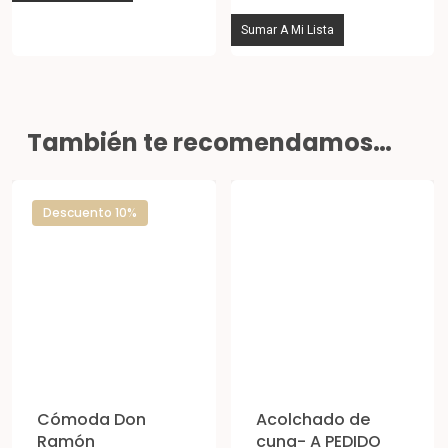
múltiples
Sumar A Mi Lista
variantes.
Las
opciones
se
También te recomendamos…
pueden
elegir
Descuento 10%
en
la
página
de
producto
Cómoda Don
Acolchado de
Ramón
cuna- A PEDIDO