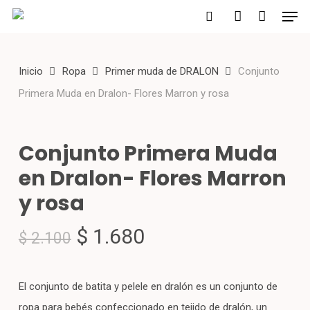
Men
Skip
to
search
account
main
Inicio
Ropa
Primer muda de DRALON
Conjunto
content
Primera Muda en Dralon- Flores Marron y rosa
Conjunto Primera Muda
en Dralon- Flores Marron
y rosa
El
El
$
1.680
$
2.100
precio
precio
original
actual
El conjunto de batita y pelele en dralón es un conjunto de
era:
es:
ropa para bebés confeccionado en tejido de dralón, un