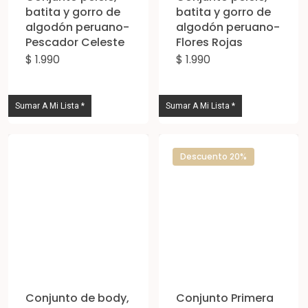
batita y gorro de
batita y gorro de
algodón peruano-
algodón peruano-
Pescador Celeste
Flores Rojas
$
1.990
$
1.990
Este
Est
producto
pro
tiene
tie
Sumar A Mi Lista *
Sumar A Mi Lista *
múltiples
múl
variantes.
vari
Descuento 20%
Las
Las
opciones
opc
se
se
pueden
pue
elegir
eleg
en
en
la
la
Conjunto de body,
Conjunto Primera
página
pág