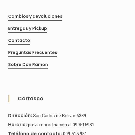
página
pág
Cambios y devoluciones
de
de
producto
pro
Entregas y Pickup
Contacto
Preguntas Frecuentes
Sobre Don Rámon
Carrasco
Dirección:
San Carlos de Bolivar 6389
Horario:
previa coordinación al 099515981
Teléfono de contacto:
099 515 981