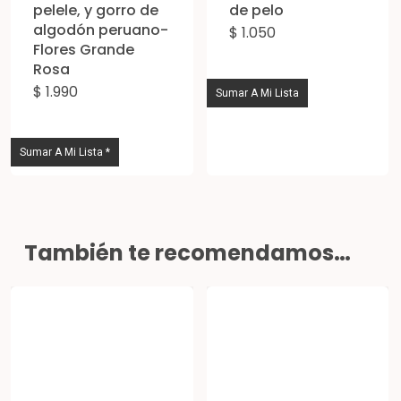
página
pelele, y gorro de
de pelo
pro
algodón peruano-
de
$
1.050
Flores Grande
producto
Rosa
$
1.990
Este
Sumar A Mi Lista
producto
tiene
Sumar A Mi Lista *
múltiples
variantes.
Las
También te recomendamos…
opciones
se
pueden
elegir
en
la