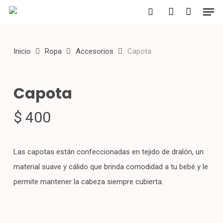
Men
Skip
to
search
account
main
Inicio
Ropa
Accesorios
Capota
content
Capota
$
400
Las capotas están confeccionadas en tejido de dralón, un
material suave y cálido que brinda comodidad a tu bebé y le
permite mantener la cabeza siempre cubierta.