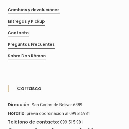
página
pág
Cambios y devoluciones
de
de
Entregas y Pickup
producto
pro
Contacto
Preguntas Frecuentes
Sobre Don Rámon
Carrasco
Dirección:
San Carlos de Bolivar 6389
Horario:
previa coordinación al 099515981
Teléfono de contacto:
099 515 981