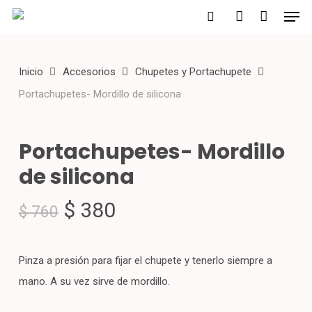
Men
Skip
to
search
account
main
Inicio
Accesorios
Chupetes y Portachupete
content
Portachupetes- Mordillo de silicona
Portachupetes- Mordillo
de silicona
El
El
$
380
$
760
precio
precio
original
actual
Pinza a presión para fijar el chupete y tenerlo siempre a
era:
es:
mano. A su vez sirve de mordillo.
$ 760.
$ 380.