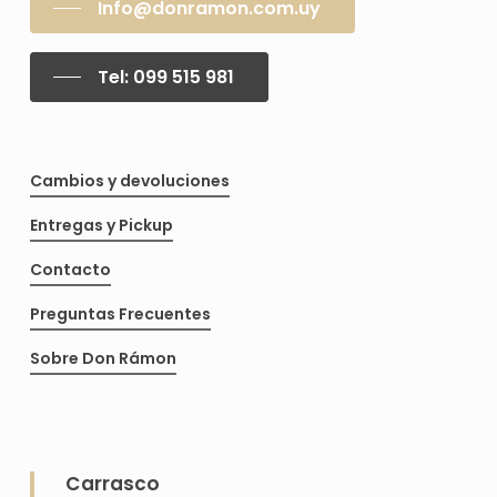
Info@donramon.com.uy
pueden
pue
elegir
eleg
Tel: 099 515 981
en
en
la
la
página
pág
Cambios y devoluciones
de
de
producto
pro
Entregas y Pickup
Contacto
Preguntas Frecuentes
Sobre Don Rámon
Carrasco