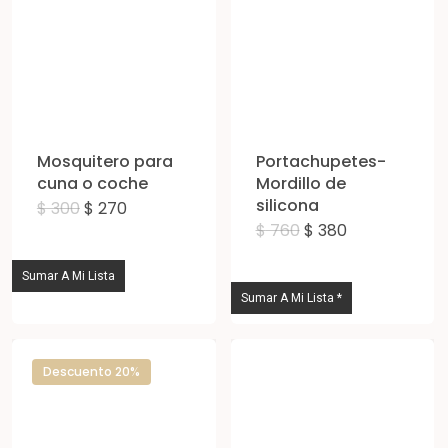
se
pue
eleg
en
la
Mosquitero para
Portachupetes-
pág
cuna o coche
Mordillo de
silicona
de
El
El
$
300
$
270
precio
precio
El
El
$
760
$
380
Est
pro
original
actual
precio
precio
era:
es:
original
actual
pro
$ 300.
$ 270.
era:
es:
Sumar A Mi Lista
$ 760.
$ 380.
tie
Sumar A Mi Lista *
múl
vari
Descuento 20%
Las
opc
se