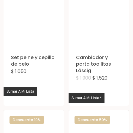
Set peine y cepillo
Cambiador y
de pelo
porta toallitas
Lässig
$
1.050
El
El
$
1.900
$
1.520
Est
precio
precio
original
actual
pro
era:
es:
Sumar A Mi Lista
$ 1.900.
$ 1.520.
tie
Sumar A Mi Lista *
múl
vari
Descuento 10%
Descuento 50%
Las
opc