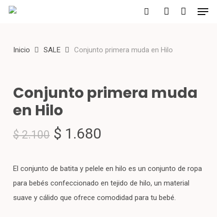
Men
Skip
to
search
account
main
Inicio
SALE
Conjunto primera muda en Hilo
content
Conjunto primera muda
en Hilo
El
El
$
1.680
$
2.100
precio
precio
original
actual
El conjunto de batita y pelele en hilo es un conjunto de ropa
era:
es:
para bebés confeccionado en tejido de hilo, un material
$ 2.100.
$ 1.680.
suave y cálido que ofrece comodidad para tu bebé.