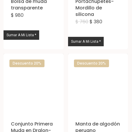
Bolsa de muda
Portachupetes-
transparente
Mordillo de
silicona
$
980
Este
El
El
$
760
$
380
Est
producto
precio
precio
original
actual
pro
tiene
era:
es:
Sumar A Mi Lista *
$ 760.
$ 380.
tie
múltiples
Sumar A Mi Lista *
múl
variantes.
vari
Las
Descuento 20%
Descuento 20%
Las
opciones
opc
se
se
pueden
pue
elegir
eleg
en
en
la
la
página
Conjunto Primera
Manta de algodón
pág
Muda en Dralon-
peruano
de