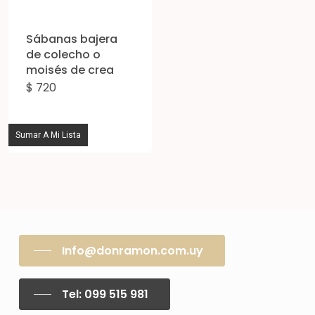
la
la
Sábanas bajera
página
pág
de colecho o
de
de
moisés de crea
producto
pro
$
720
Sumar A Mi Lista
Info@donramon.com.uy
Tel: 099 515 981