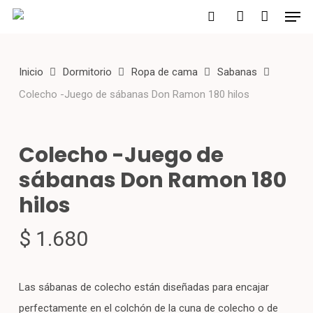
Men
Skip
to
search
account
main
Inicio
Dormitorio
Ropa de cama
Sabanas
content
Colecho -Juego de sábanas Don Ramon 180 hilos
Colecho -Juego de
sábanas Don Ramon 180
hilos
$
1.680
Las sábanas de colecho están diseñadas para encajar
perfectamente en el colchón de la cuna de colecho o de