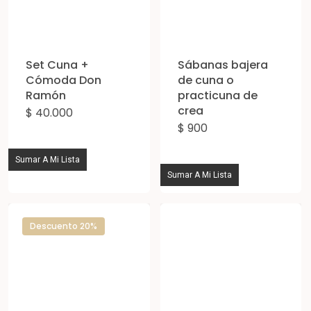
Set Cuna +
Sábanas bajera
Cómoda Don
de cuna o
Ramón
practicuna de
crea
$
40.000
$
900
Sumar A Mi Lista
Sumar A Mi Lista
Descuento 20%