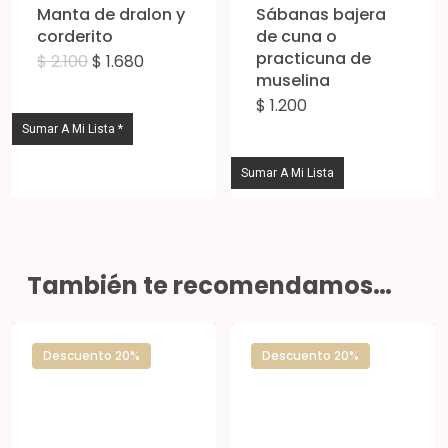
Manta de dralon y
Sábanas bajera
pág
corderito
de cuna o
practicuna de
de
El
El
$
2.100
$
1.680
Este
precio
precio
muselina
pro
original
actual
producto
$
1.200
era:
es:
$ 2.100.
$ 1.680.
tiene
Sumar A Mi Lista *
múltiples
Sumar A Mi Lista
variantes.
Las
opciones
se
También te recomendamos…
pueden
elegir
Descuento 20%
Descuento 20%
en
la
página