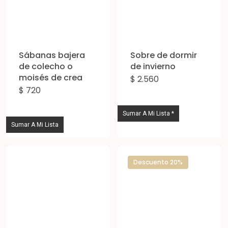
Sábanas bajera
Sobre de dormir
de colecho o
de invierno
moisés de crea
$
2.560
Est
$
720
pro
tie
Sumar A Mi Lista *
múl
Sumar A Mi Lista
vari
Las
Descuento 20%
opc
se
pue
eleg