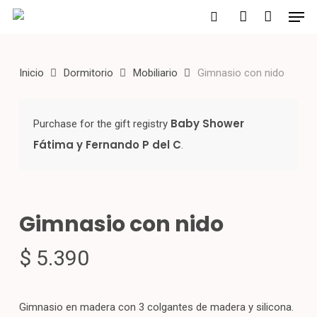
Men
Skip
to
search
account
main
Inicio
Dormitorio
Mobiliario
Gimnasio con nido
content
Baby Shower
Purchase
for the gift registry
Fátima y Fernando P del C
.
Gimnasio con nido
$
5.390
Gimnasio en madera con 3 colgantes de madera y silicona.