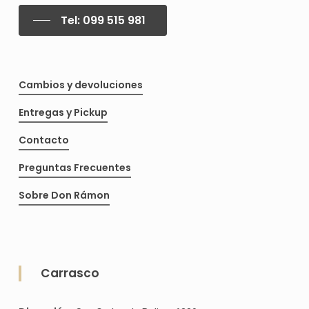
elegir
en
Tel: 099 515 981
en
la
la
pág
página
de
Cambios y devoluciones
de
pro
producto
Entregas y Pickup
Contacto
Preguntas Frecuentes
Sobre Don Rámon
Carrasco