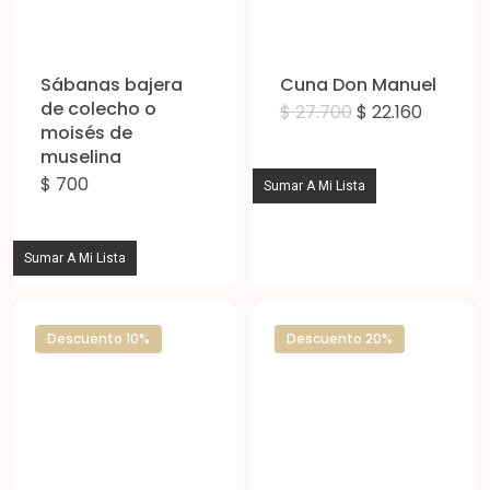
en
la
pág
Sábanas bajera
Cuna Don Manuel
de colecho o
de
El
El
$
27.700
$
22.160
precio
precio
moisés de
pro
original
actual
muselina
era:
es:
$ 27.700.
$ 22.160.
$
700
Sumar A Mi Lista
Sumar A Mi Lista
Descuento 10%
Descuento 20%