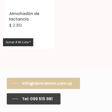
Almohadón de
lactancia
$
2.310
Este
producto
tiene
Sumar A Mi Lista *
múltiples
variantes.
Las
opciones
se
Info@donramon.com.uy
pueden
elegir
Tel: 099 515 981
en
la