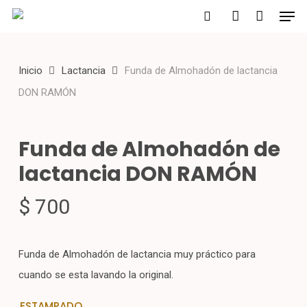
Men
Skip
to
search
account
main
Inicio
Lactancia
Funda de Almohadón de lactancia
content
DON RAMÓN
Funda de Almohadón de
lactancia DON RAMÓN
$
700
Funda de Almohadón de lactancia muy práctico para
cuando se esta lavando la original.
ESTAMPADO