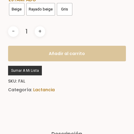
Beige
Rayado beige
Gris
Añadir al carrito
Sumar A Mi Lista
SKU:
FAL
Categoría:
Lactancia
Descripción