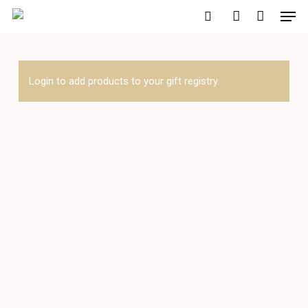
Men
Skip
to
search
account
main
content
Login to add products to your gift registry.
Obligatorio
*
Obligatorio
*